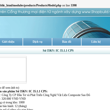
blic_html/modules/products/ProductsModel.php
on line
3398
Giới thiệu
Dịch vụ
Bản đồ
Liên hệ
Sứ 35KV: IC 35.1.1 CPS
o để xem ảnh to)
in sản phẩm Sứ 35KV: IC 35.1.1 CPS:
y: Công Ty CP Đầu Tư và Phát Triển Công Nghệ Vật Liệu Composite Sao Đỏ
án: 320.000 VNĐ VNĐ
ng có trong kho: 1000
an bảo hành: 12 (tháng)
in mô tả riêng của gian hàng: