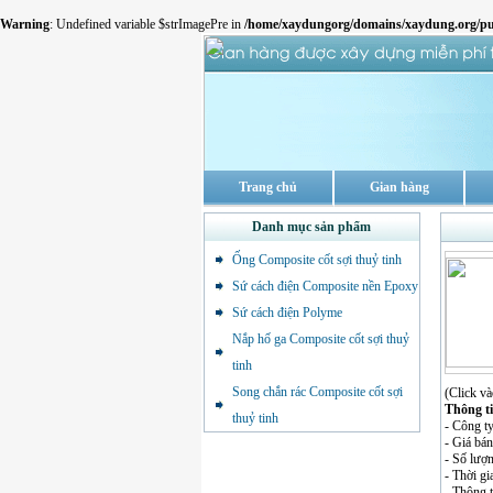
Warning
: Undefined variable $strImagePre in
/home/xaydungorg/domains/xaydung.org/pu
Trang chủ
Gian hàng
Danh mục sản phẩm
Ống Composite cốt sợi thuỷ tinh
Sứ cách điện Composite nền Epoxy
Sứ cách điện Polyme
Nắp hố ga Composite cốt sợi thuỷ
tinh
Song chắn rác Composite cốt sợi
(Click và
Thông t
thuỷ tinh
- Công t
- Giá b
- Số lượ
- Thời gi
- Thông t