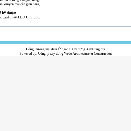
tin khuyến mại của gian hàng:
 kỹ thuật:
ản xuất : SAO DO CPS.,JSC
Cổng thương mại điện tử ngành Xây dựng XayDung.org
Powered by:
Công ty xây dựng
Wedo Architecture & Construction