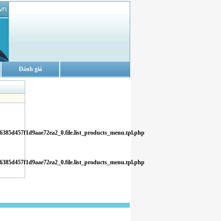
Đánh giá
6385d457f1d9aae72ea2_0.file.list_products_menu.tpl.php
6385d457f1d9aae72ea2_0.file.list_products_menu.tpl.php