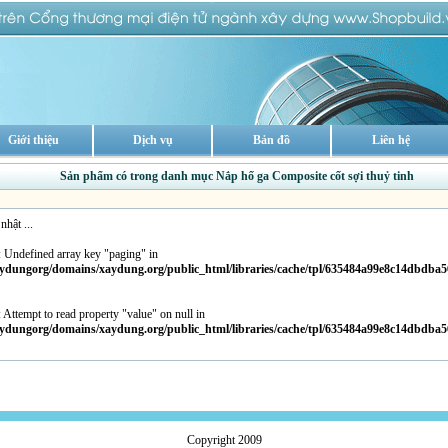
Giới thiệu
Dịch vụ
Bản đồ
Liên hệ
Sản phẩm có trong danh mục Nắp hố ga Composite cốt sợi thuỷ tinh
hật ...
: Undefined array key "paging" in
ydungorg/domains/xaydung.org/public_html/libraries/cache/tpl/635484a99e8c14dbdba5
: Attempt to read property "value" on null in
ydungorg/domains/xaydung.org/public_html/libraries/cache/tpl/635484a99e8c14dbdba5
Copyright 2009