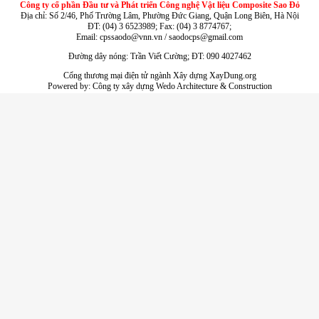
Công ty cổ phần Đầu tư và Phát triển Công nghệ Vật liệu Composite Sao Đỏ
Địa chỉ: Số 2/46, Phố Trường Lâm, Phường Đức Giang, Quận Long Biên, Hà Nội
ĐT: (04) 3 6523989; Fax: (04) 3 8774767;
Email: cpssaodo@vnn.vn / saodocps@gmail.com
Đường dây nóng: Trần Viết Cường; ĐT: 090 4027462
Cổng thương mại điện tử ngành Xây dựng XayDung.org
Powered by:
Công ty xây dựng
Wedo Architecture & Construction