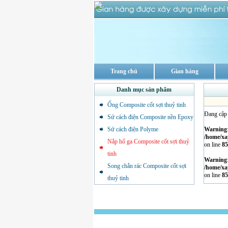
Trang chủ
Gian hàng
Danh mục sản phẩm
Ống Composite cốt sợi thuỷ tinh
Đang cập n
Sứ cách điện Composite nền Epoxy
Sứ cách điện Polyme
Warning
/home/xa
Nắp hố ga Composite cốt sợi thuỷ
on line
85
tinh
Warning
Song chắn rác Composite cốt sợi
/home/xa
on line
85
thuỷ tinh