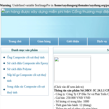
Warning
: Undefined variable $strImagePre in
/home/xaydungorg/domains/xaydung.org/pu
Trang chủ
Gian hàng
Giới thiệu
Dịch vụ
Danh mục sản phẩm
S
Ống Composite cốt sợi thuỷ tinh
Sứ cách điện Composite nền Epoxy
Sứ cách điện Polyme
Nắp hố ga Composite cốt sợi thuỷ
tinh
Song chắn rác Composite cốt sợi
(Click vào để xem ảnh to)
Thông tin sản phẩm Sứ 24KV: IC 24.1.1 C
thuỷ tinh
- Công ty: Công Ty CP Đầu Tư và Phát Triển
- Giá bán: 250.000 VNĐ VNĐ
- Số lượng có trong kho: 1000
- Thời gian bảo hành: 12 (tháng)
- Thông tin mô tả riêng của gian hàng: