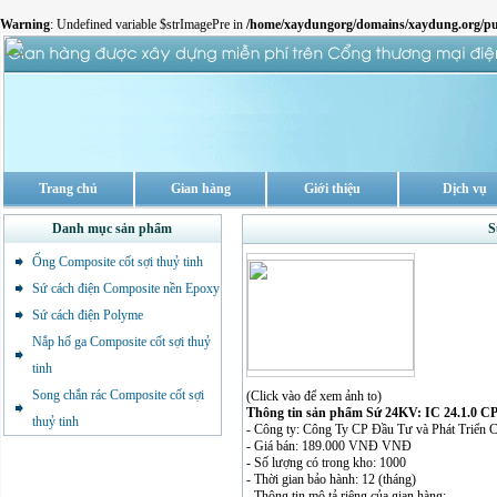
Warning
: Undefined variable $strImagePre in
/home/xaydungorg/domains/xaydung.org/pu
Trang chủ
Gian hàng
Giới thiệu
Dịch vụ
Danh mục sản phẩm
S
Ống Composite cốt sợi thuỷ tinh
Sứ cách điện Composite nền Epoxy
Sứ cách điện Polyme
Nắp hố ga Composite cốt sợi thuỷ
tinh
Song chắn rác Composite cốt sợi
(Click vào để xem ảnh to)
Thông tin sản phẩm Sứ 24KV: IC 24.1.0 C
thuỷ tinh
- Công ty: Công Ty CP Đầu Tư và Phát Triển
- Giá bán: 189.000 VNĐ VNĐ
- Số lượng có trong kho: 1000
- Thời gian bảo hành: 12 (tháng)
- Thông tin mô tả riêng của gian hàng: